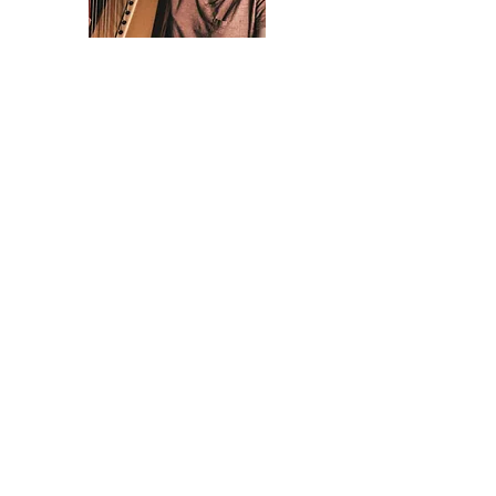
MANON OPAVSKA
Professeur de harpe
Initiée à la musique dès l’âge de 6 ans,
Manon Opavska a étudié notamment au
CRR de St-Maur-des-Fossés avec Béatrice
Guillermin puis au Conservatoire Royal de
Liège avec Primor Sluchin où elle obtient
un double Master : un premier Master de
Pédagogie en 2022 puis un second Master
Spécialisé dans le domaine des musiques
actuelles et du monde à la harpe.
Elle se perfectionne également auprès
d'Isabelle Moretti, de Fabrice Pierre ou
encore Frédérique Cambreling et Pia
Salvia.
Aujourd’hui elle partage sa vie musicale
entre sa passion pour l’enseignement et