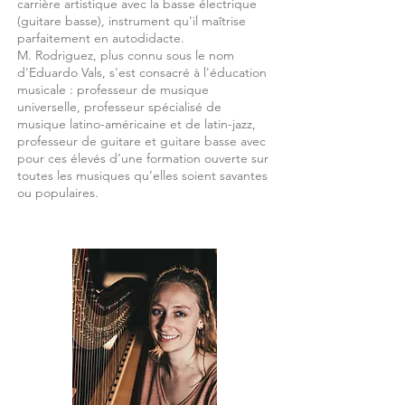
carrière artistique avec la basse électrique
(guitare basse), instrument qu'il maîtrise
parfaitement en autodidacte.
M. Rodriguez, plus connu sous le nom
d'Eduardo Vals, s'est consacré à l'éducation
musicale : professeur de musique
universelle, professeur spécialisé de
musique latino-américaine et de latin-jazz,
professeur de guitare et guitare basse avec
pour ces élevés d’une formation ouverte sur
toutes les musiques qu’elles soient savantes
ou populaires.