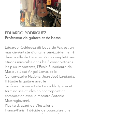
EDUARDO RODRIGUEZ
Professeur de guitare et de basse
Eduardo Rodriguez dit Eduardo Vals est un
musicien/artiste d'origine vénézuélienne né
dans la ville de Caracas où il a complété ses
études musicales dans les 2 conservatoires
les plus importants, l'École Supérieure de
Musique José Angel Lamas et le
Conservatoire National Juan José Landaeta.
Il étudie la guitare avec le
professeur/concertiste Leopoldo Igarza et
termine ses études en contrepoint et
composition avec le maestro Antonio
Mastrogiovanni.
Plus tard, avant de s'installer en
France/Paris, il décide de poursuivre une