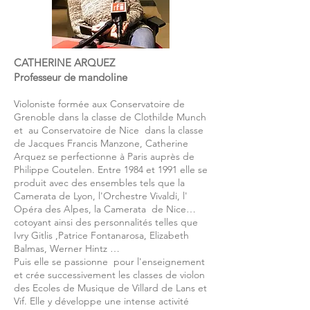
CATHERINE ARQUEZ
Professeur de mandoline
Violoniste formée aux Conservatoire de
Grenoble dans la classe de Clothilde Munch
et au Conservatoire de Nice dans la classe
de Jacques Francis Manzone, Catherine
Arquez se perfectionne à Paris auprès de
Philippe Coutelen. Entre 1984 et 1991 elle se
produit avec des ensembles tels que la
Camerata de Lyon, l'Orchestre Vivaldi, l'
Opéra des Alpes, la Camerata de Nice…
cotoyant ainsi des personnalités telles que
Ivry Gitlis ,Patrice Fontanarosa, Elizabeth
Balmas, Werner Hintz …
Puis elle se passionne pour l'enseignement
et crée successivement les classes de violon
des Ecoles de Musique de Villard de Lans et
Vif. Elle y développe une intense activité