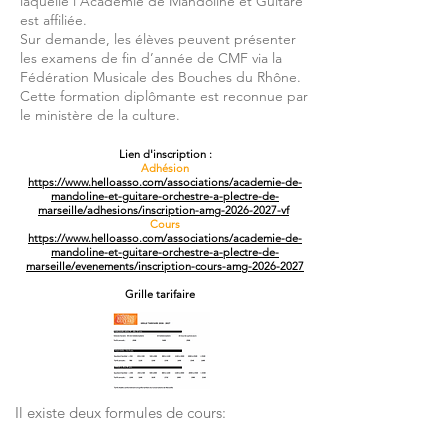
laquelle l’Académie de Mandoline et Guitare
est affiliée.
Sur demande, les élèves peuvent présenter
les examens de fin d’année de CMF via la
Fédération Musicale des Bouches du Rhône.
Cette formation diplômante est reconnue par
le ministère de la culture.
Lien d'inscription :
Adhésion
https://www.helloasso.com/associations/academie-de-
mandoline-et-guitare-orchestre-a-plectre-de-
marseille/adhesions/inscription-amg-2026-2027-vf
Cours
https://www.helloasso.com/associations/academie-de-
mandoline-et-guitare-orchestre-a-plectre-de-
marseille/evenements/inscription-cours-amg-2026-2027
Grille tarifaire
Il existe deux formules de cours: