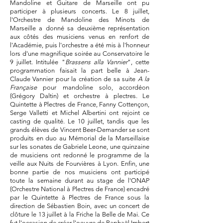
Mandoline et Guitare de Marseille ont pu
participer à plusieurs concerts. Le 8 juillet,
l'Orchestre de Mandoline des Minots de
Marseille a donné sa deuxième représentation
aux côtés des musiciens venus en renfort de
l'Académie, puis l'orchestre a été mis à l'honneur
lors d'une magnifique soirée au Conservatoire le
9 juillet. Intitulée "
Brassens alla Vannier
", cette
programmation faisait la part belle à Jean-
Claude Vannier pour la création de sa suite
A la
Française
pour mandoline solo, accordéon
(Grégory Daltin) et orchestre à plectres. Le
Quintette à Plectres de France,
Fanny Cottençon,
Serge Valletti et Michel Albertini ont rejoint ce
casting de qualité. Le 10 juillet, tandis que les
grands élèves de Vincent Beer-Demander se sont
produits en duo au Mémorial de la Marseillaise
sur les sonates de Gabriele Leone, une quinzaine
de musiciens ont redonné le programme de la
veille aux Nuits de Fourvières à Lyon. Enfin, une
bonne partie de nos musiciens ont participé
toute la semaine durant au stage de l'ONAP
(Orchestre National à Plectres de France) encadré
par le Quintette à Plectres de France sous la
direction de Sébastien Boin, avec un concert de
clôture le 13 juillet à la Friche la Belle de Mai. Ce
fut l'occasion de créer l'oeuvre de Raphaël Imbert