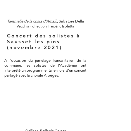
Tarentelle de la costa d’Amalfi
, Salvatore Della
Vecchia - direction Frédéric Isoletta
Concert des solistes à
Sausset les pins
(novembre 2021)
A l’occasion du jumelage franco-italien de la
commune, les solistes de l’Académie ont
interprété un programme italien lors d’un concert
partagé avec la chorale Arpèges.
Siciliana
, Raffaele Calace