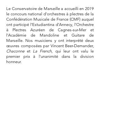
Le Conservatoire de Marseille a accueilli en 2019
le concours national d’orchestres à plectres de la
Confédération Musicale de France (CMF) auquel
ont participé l’Estudiantina d’Annecy, l’Orchestre
à Plectres Azuréen de Cagnes-sur-Mer et
l’Académie de Mandoline et Guitare de
Marseille. Nos musiciens y ont interprété deux
œuvres composées par Vincent Beer-Demander,
Chaconne
et
La French
, qui leur ont valu le
premier prix à l’unanimité dans la division
honneur.
Chaconne
, Vincent Beer-Demander - direction
Vincent Beer-Demander