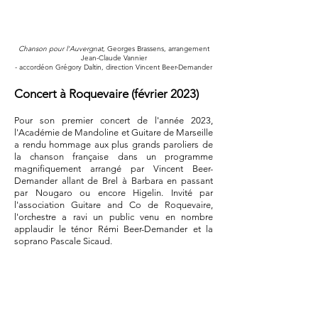
Chanson pour l'Auvergnat
, Georges Brassens, arrangement
Jean-Claude Vannier
- accordéon Grégory Daltin, direction Vincent Beer-Demander
Concert à Roquevaire (février 2023)
Pour son premier concert de l'année 2023,
l'Académie de Mandoline et Guitare de Marseille
a rendu hommage aux plus grands paroliers de
la chanson française dans un programme
magnifiquement arrangé par Vincent Beer-
Demander allant de Brel à Barbara en passant
par Nougaro ou encore Higelin. Invité par
l'association Guitare and Co de Roquevaire,
l'orchestre a ravi un public venu en nombre
applaudir le ténor Rémi Beer-Demander et la
soprano Pascale Sicaud.